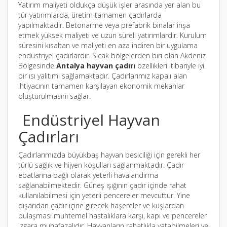
Yatırım maliyeti oldukça düşük işler arasında yer alan bu
tür yatırımlarda, üretim tamamen çadırlarda
yapılmaktadır. Betonarme veya prefabrik binalar inşa
etmek yüksek maliyeti ve uzun süreli yatırımlardır. Kurulum
süresini kısaltan ve maliyeti en aza indiren bir uygulama
endüstriyel çadırlardır. Sıcak bölgelerden biri olan Akdeniz
Bölgesinde
Antalya hayvan çadırı
özellikleri itibariyle iyi
bir ısı yalıtımı sağlamaktadır. Çadırlarımız kapalı alan
ihtiyacının tamamen karşılayan ekonomik mekanlar
oluşturulmasını sağlar.
Endüstriyel Hayvan
Çadırları
Çadırlarımızda büyükbaş hayvan besiciliği için gerekli her
türlü sağlık ve hijyen koşulları sağlanmaktadır. Çadır
ebatlarına bağlı olarak yeterli havalandırma
sağlanabilmektedir. Güneş ışığının çadır içinde rahat
kullanılabilmesi için yeterli pencereler mevcuttur. Yine
dışarıdan çadır içine girecek haşereler ve kuşlardan
bulaşması muhtemel hastalıklara karşı, kapı ve pencereler
ızgara muhafazalıdır. Hayvanların rahatlıkla yatabilmeleri ve