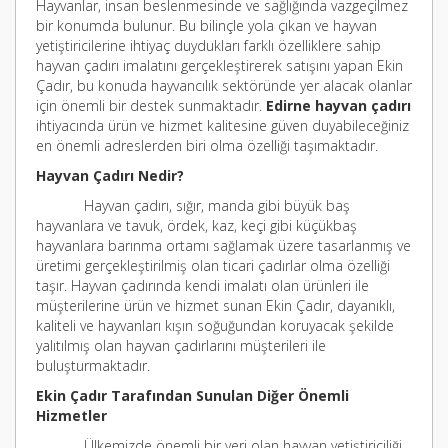
Hayvanlar, insan beslenmesinde ve sağlığında vazgeçilmez
bir konumda bulunur. Bu bilinçle yola çıkan ve hayvan
yetiştiricilerine ihtiyaç duydukları farklı özelliklere sahip
hayvan çadırı imalatını gerçekleştirerek satışını yapan Ekin
Çadır, bu konuda hayvancılık sektöründe yer alacak olanlar
için önemli bir destek sunmaktadır.
Edirne hayvan çadırı
ihtiyacında ürün ve hizmet kalitesine güven duyabileceğiniz
en önemli adreslerden biri olma özelliği taşımaktadır.
Hayvan Çadırı Nedir?
Hayvan çadırı, sığır, manda gibi büyük baş
hayvanlara ve tavuk, ördek, kaz, keçi gibi küçükbaş
hayvanlara barınma ortamı sağlamak üzere tasarlanmış ve
üretimi gerçekleştirilmiş olan ticari çadırlar olma özelliği
taşır. Hayvan çadırında kendi imalatı olan ürünleri ile
müşterilerine ürün ve hizmet sunan Ekin Çadır, dayanıklı,
kaliteli ve hayvanları kışın soğuğundan koruyacak şekilde
yalıtılmış olan hayvan çadırlarını müşterileri ile
buluşturmaktadır.
Ekin Çadır Tarafından Sunulan Diğer Önemli
Hizmetler
Ülkemizde önemli bir yeri olan hayvan yetiştiriciliği