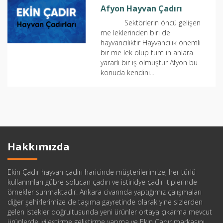
Afyon Hayvan Çadırı
Sektörlerin öncü gelişen
me leklerinden biri de
hayvancılıktır Hayvancılık önemli
bir me lek olup tüm in anlara
yararlı bir iş olmuştur Afyon bu
konuda kendini...
Hakkımızda
Ekin Çadır hayvan çadırı haricinde müşterilerimize; her türlü
kullanımları gübre solucan çadırı ve istiridye çadırı tiplerinde
örnekler sunmaktadır. Ankara civarında yaptığımız çalışmaları
diğer şehirlerimize de taşıma gayretinde olarak yine sizlerden
gelen istekler doğrultusunda yeni ürünler ortaya çıkarma mevcut
ürünlerde iyileştirme geliştirme yapma ve Ekin Çadır markasını