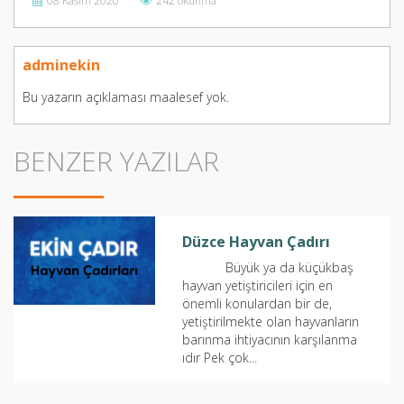
08 Kasım 2020
242 okunma
adminekin
Bu yazarın açıklaması maalesef yok.
BENZER YAZILAR
Düzce Hayvan Çadırı
Büyük ya da küçükbaş
hayvan yetiştiricileri için en
önemli konulardan bir de,
yetiştirilmekte olan hayvanların
barınma ihtiyacının karşılanma
ıdır Pek çok...