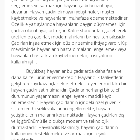
sergilemek ve satmak için hayvan çadırlarına ihtiyaç
duyarlar. Hayvan çadırı olmayan yetiştiriciler, müşteri
kaybetmekte ve hayvanlarını muhafaza edememektedirler.
Özellikle yaz aylarında hayvanların baygın düşmemesi için
çadıra olan ihtiyaç artmıştır. Kalite standartları gözetilerek
üretilen bu çadırlar, modern ahırların bir nevi temsilcisidir.
Çadırları inşaa etmek için düz bir zemine ihtiyaç vardır. Kış
mevsiminde hayvanların hasta olmalarını engellemek veya
hayvanları hastalıktan kaybetmemek için ısı yalıtımı
kullanılmıştır.
Büyükbaş hayvanlar bu çadırlarda daha fazla ve
daha kaliteli ürünler vermektedir. Hayvancılık faaliyetlerini
geliştirerek iyi kazançlar elde etmek isteyenler mutlaka bir
hayvan çadırı satın almalıdır. Çadırlar herhangi bir telef
durumunun yaşanmasını engelleyerek maddi kaybı
önlemektedir. Hayvan çadırlarının içindeki özel güvenlik
sistemleri hırsızlık vakalarını engellemekte, hayvan
yetiştiricilerin mallarını korumaktadır. Hayvan çadırları dışı
ve iç görünümü ile oldukça modern ve teknolojik
durmaktadır. Hayvancılık Bakanlığı, hayvan çadırlarının
kullanımını desteklemekte ve artması için teşvik
etmektedir.