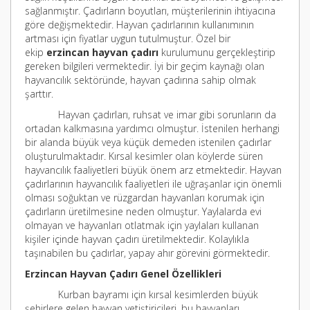
sağlanmıştır. Çadırların boyutları, müşterilerinin ihtiyacına
göre değişmektedir. Hayvan çadırlarının kullanımının
artması için fiyatlar uygun tutulmuştur. Özel bir
ekip
erzincan hayvan çadırı
kurulumunu gerçekleştirip
gereken bilgileri vermektedir. İyi bir geçim kaynağı olan
hayvancılık sektöründe, hayvan çadırına sahip olmak
şarttır.
Hayvan çadırları, ruhsat ve imar gibi sorunların da
ortadan kalkmasına yardımcı olmuştur. İstenilen herhangi
bir alanda büyük veya küçük demeden istenilen çadırlar
oluşturulmaktadır. Kırsal kesimler olan köylerde süren
hayvancılık faaliyetleri büyük önem arz etmektedir. Hayvan
çadırlarının hayvancılık faaliyetleri ile uğraşanlar için önemli
olması soğuktan ve rüzgardan hayvanları korumak için
çadırların üretilmesine neden olmuştur. Yaylalarda evi
olmayan ve hayvanları otlatmak için yaylaları kullanan
kişiler içinde hayvan çadırı üretilmektedir. Kolaylıkla
taşınabilen bu çadırlar, yapay ahır görevini görmektedir.
Erzincan Hayvan Çadırı Genel Özellikleri
Kurban bayramı için kırsal kesimlerden büyük
şehirlere gelen hayvan yetiştiricileri, bu hayvanları