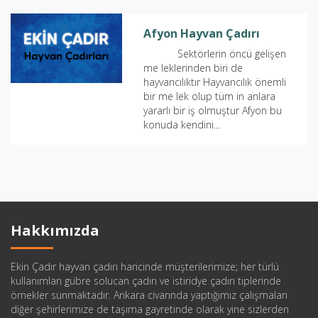
Afyon Hayvan Çadırı
Sektörlerin öncü gelişen
me leklerinden biri de
hayvancılıktır Hayvancılık önemli
bir me lek olup tüm in anlara
yararlı bir iş olmuştur Afyon bu
konuda kendini...
Hakkımızda
Ekin Çadır hayvan çadırı haricinde müşterilerimize; her türlü
kullanımları gübre solucan çadırı ve istiridye çadırı tiplerinde
örnekler sunmaktadır. Ankara civarında yaptığımız çalışmaları
diğer şehirlerimize de taşıma gayretinde olarak yine sizlerden