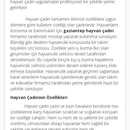
hayvan çadırı uygulamaları profesyonel bir şekilde yerine
getiriliyor.
Hayvan çadırı tamamen iklimsel özelliklere uygun
iklimlere göre kullanım özelliği olan çadırlardır. Hayvanların
korunma ve barınmaları için
gaziantep hayvan çadırı
firmamız tarafından montajı yaparak kullanıma sunuluyor.
Bilindiği gibi devletin hayvancılık konusunda bir takım
teşvikleri söz konusu. Özellikle yeni iş kurma fikri olan
girişimciler için hayvancılık sektörü devlet tarafından
destekleniyor. Bu sayede birçok kişi iş kurma hayallerini
hayvancılık sektörü üzerinden devam ederek kazanç elde
etmeye başladılar. Hayvancılık yaparak geçimini sağlamaya
karar verenlerin hayvancılık işlemlerinde gerekli olan takım
ve edevatlar firmamız tarafından yerine getirilerek hazır bir
şekilde sunuluyor.
Hayvan Çadırının Özellikleri
Hayvan çadırı yazın ve kışın havaların kendisine has
özelliklerine karşı hayvanları sıcaktan ve soğuktan koruyan
bir özelliğe sahiptir. Hem su hem de ısı yalıtımlı bir şekilde
üretilmiş olmasından dolayı hayvanlar hem sağlıklı bir
şekilde yaşamlarına devam ediyorlar hem de