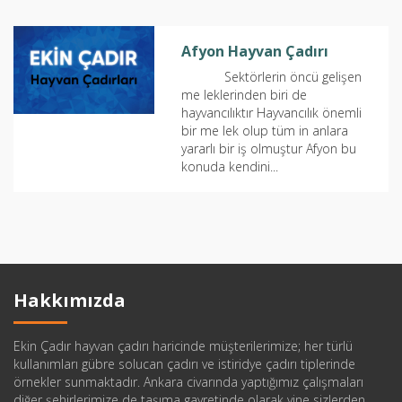
Afyon Hayvan Çadırı
Sektörlerin öncü gelişen
me leklerinden biri de
hayvancılıktır Hayvancılık önemli
bir me lek olup tüm in anlara
yararlı bir iş olmuştur Afyon bu
konuda kendini...
Hakkımızda
Ekin Çadır hayvan çadırı haricinde müşterilerimize; her türlü
kullanımları gübre solucan çadırı ve istiridye çadırı tiplerinde
örnekler sunmaktadır. Ankara civarında yaptığımız çalışmaları
diğer şehirlerimize de taşıma gayretinde olarak yine sizlerden