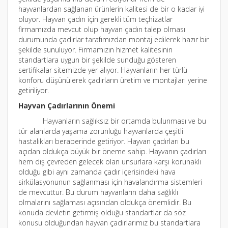
hayvanlardan sağlanan ürünlerin kalitesi de bir o kadar iyi
oluyor. Hayvan çadırı için gerekli tüm teçhizatlar
firmamızda mevcut olup hayvan çadırı talep olması
durumunda çadırlar tarafımızdan montaj edilerek hazır bir
şekilde sunuluyor. Firmamızın hizmet kalitesinin
standartlara uygun bir şekilde sunduğu gösteren
sertifikalar sitemizde yer alıyor. Hayvanların her türlü
konforu düşünülerek çadırların üretim ve montajları yerine
getiriliyor.
Hayvan Çadırlarının Önemi
Hayvanların sağlıksız bir ortamda bulunması ve bu
tür alanlarda yaşama zorunluğu hayvanlarda çeşitli
hastalıkları beraberinde getiriyor. Hayvan çadırları bu
açıdan oldukça büyük bir öneme sahip. Hayvanın çadırları
hem dış çevreden gelecek olan unsurlara karşı korunaklı
olduğu gibi aynı zamanda çadır içerisindeki hava
sirkülasyonunun sağlanması için havalandırma sistemleri
de mevcuttur. Bu durum hayvanların daha sağlıklı
olmalarını sağlaması açısından oldukça önemlidir. Bu
konuda devletin getirmiş olduğu standartlar da söz
konusu olduğundan hayvan çadırlarımız bu standartlara