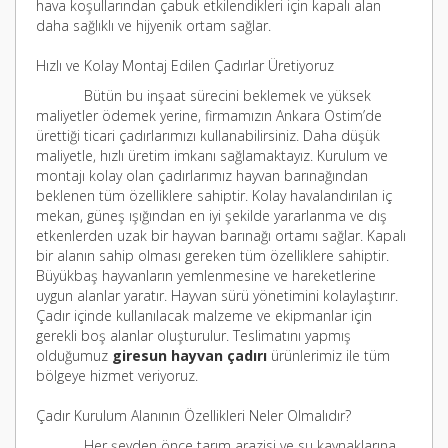
hava koşullarından çabuk etkilendikleri için kapalı alan
daha sağlıklı ve hijyenik ortam sağlar.
Hızlı ve Kolay Montaj Edilen Çadırlar Üretiyoruz
Bütün bu inşaat sürecini beklemek ve yüksek
maliyetler ödemek yerine, firmamızın Ankara Ostim’de
ürettiği ticari çadırlarımızı kullanabilirsiniz. Daha düşük
maliyetle, hızlı üretim imkanı sağlamaktayız. Kurulum ve
montajı kolay olan çadırlarımız hayvan barınağından
beklenen tüm özelliklere sahiptir. Kolay havalandırılan iç
mekan, güneş ışığından en iyi şekilde yararlanma ve dış
etkenlerden uzak bir hayvan barınağı ortamı sağlar. Kapalı
bir alanın sahip olması gereken tüm özelliklere sahiptir.
Büyükbaş hayvanların yemlenmesine ve hareketlerine
uygun alanlar yaratır. Hayvan sürü yönetimini kolaylaştırır.
Çadır içinde kullanılacak malzeme ve ekipmanlar için
gerekli boş alanlar oluşturulur. Teslimatını yapmış
olduğumuz
giresun hayvan çadırı
ürünlerimiz ile tüm
bölgeye hizmet veriyoruz.
Çadır Kurulum Alanının Özellikleri Neler Olmalıdır?
Her şeyden önce tarım arazisi ve su kaynaklarına