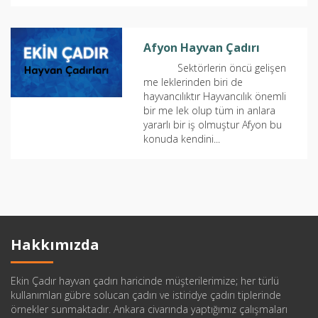
Afyon Hayvan Çadırı
Sektörlerin öncü gelişen
me leklerinden biri de
hayvancılıktır Hayvancılık önemli
bir me lek olup tüm in anlara
yararlı bir iş olmuştur Afyon bu
konuda kendini...
Hakkımızda
Ekin Çadır hayvan çadırı haricinde müşterilerimize; her türlü
kullanımları gübre solucan çadırı ve istiridye çadırı tiplerinde
örnekler sunmaktadır. Ankara civarında yaptığımız çalışmaları