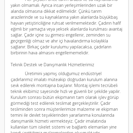
yakın olmamalı. Ayrıca insan yerleşimlerinden uzak bir
alanda olmasına dikkat edilmelidir. Çünkü tarım
arazilerinde ve su kaynaklarına yakın alanlarda büyükbaş
hayvan yetiştiriciliğine ruhsat verilmemektedir. Çadırın hafif
eğimli bir yamaçta veya yeksek alanlarda kurulması avantaj
sağlar. Çadır içine su girmesi engellenir, zeminden su
geçirgenliği olmaz ve ahır içi havalandırma kolaylıkla
sağlanır. Birkaç çadır kurulumu yapılacaksa, çadırların
birbirinin hava almasını engellememelidir.
Teknik Destek ve Danışmanlık Hizmetlerimiz
Üretimini yapmış olduğumuz endüstriyel
çadırlarımız imalatı müteakip doğrudan kurulum alanına
sevk edilerek montajına başlanır. Montaj işlemi tecrübeli
teknik ekibimiz sayesinde hızlı ve güvenli bir şekilde yapılır.
Kurulum sonrası bütün ekipmanın tam olarak işlev görüp
görmediği test edilerek teslimat gerçekleştirilir. Çadır
tesliminden sonra müşterilerimize malzeme ve ekipman
temini ile devlet teşviklerinden yararlanma konularında
danışmanlık hizmeti vermekteyiz. Çadır imalatında
kullanılan tüm iskelet sistemi ve bağlantı elemanları yine
kendi ürettiğimiz malzemelerden oluşmaktadır.