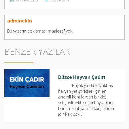
08 Kasım 2020
282 okunma
adminekin
Bu yazarın açıklaması maalesef yok.
BENZER YAZILAR
Düzce Hayvan Çadırı
Büyük ya da küçükbaş
hayvan yetiştiricileri için en
önemli konulardan bir de,
yetiştirilmekte olan hayvanların
barınma ihtiyacının karşılanma
ıdır Pek çok...