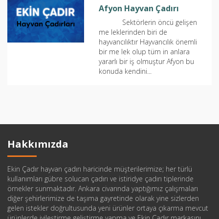
Afyon Hayvan Çadırı
Sektörlerin öncü gelişen
me leklerinden biri de
hayvancılıktır Hayvancılık önemli
bir me lek olup tüm in anlara
yararlı bir iş olmuştur Afyon bu
konuda kendini...
Hakkımızda
Ekin Çadır hayvan çadırı haricinde müşterilerimize; her türlü
kullanımları gübre solucan çadırı ve istiridye çadırı tiplerinde
örnekler sunmaktadır. Ankara civarında yaptığımız çalışmaları
diğer şehirlerimize de taşıma gayretinde olarak yine sizlerden
gelen istekler doğrultusunda yeni ürünler ortaya çıkarma mevcut
ürünlerde iyileştirme geliştirme yapma ve Ekin Çadır markasını