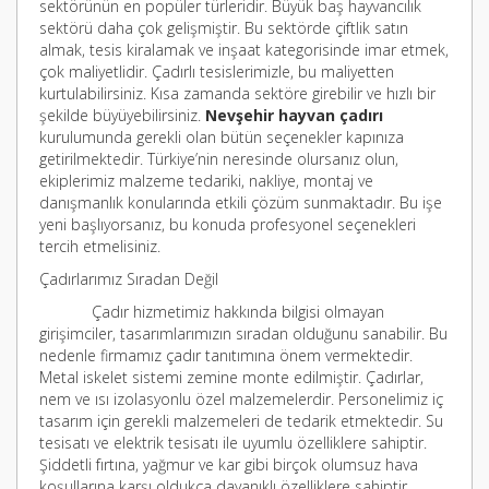
sektörünün en popüler türleridir. Büyük baş hayvancılık
sektörü daha çok gelişmiştir. Bu sektörde çiftlik satın
almak, tesis kiralamak ve inşaat kategorisinde imar etmek,
çok maliyetlidir. Çadırlı tesislerimizle, bu maliyetten
kurtulabilirsiniz. Kısa zamanda sektöre girebilir ve hızlı bir
şekilde büyüyebilirsiniz.
Nevşehir hayvan çadırı
kurulumunda gerekli olan bütün seçenekler kapınıza
getirilmektedir. Türkiye’nin neresinde olursanız olun,
ekiplerimiz malzeme tedariki, nakliye, montaj ve
danışmanlık konularında etkili çözüm sunmaktadır. Bu işe
yeni başlıyorsanız, bu konuda profesyonel seçenekleri
tercih etmelisiniz.
Çadırlarımız Sıradan Değil
Çadır hizmetimiz hakkında bilgisi olmayan
girişimciler, tasarımlarımızın sıradan olduğunu sanabilir. Bu
nedenle firmamız çadır tanıtımına önem vermektedir.
Metal iskelet sistemi zemine monte edilmiştir. Çadırlar,
nem ve ısı izolasyonlu özel malzemelerdir. Personelimiz iç
tasarım için gerekli malzemeleri de tedarik etmektedir. Su
tesisatı ve elektrik tesisatı ile uyumlu özelliklere sahiptir.
Şiddetli fırtına, yağmur ve kar gibi birçok olumsuz hava
koşullarına karşı oldukça dayanıklı özelliklere sahiptir.