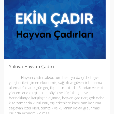
Yalova Hayvan Çadırı
Hayvan çadırı talebi; tüm besi ya da çiftlik hayvanı
yetiştiricileri için en ekonomik, sağlıklı ve güvenilir barınma
alternatifi olarak gün geçtikçe artmaktadır. Sıradan ve eski
yöntemlerle oluşturulan büyük ve küçükbaş hayvan
barınaklarıyla karşılaştırıldığında, hayvan çadırları; çok daha
kısa zamanda kurulumu, dış etkenlere karşı tam koruma
sağlayan özellikleri, temizlik ve kullanım kolaylığı sunması
dışında ekonomik olması…