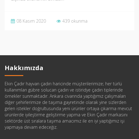
08 Kasım 2020
439 okunma
Hakkımızda
Ekin Çadır hayvan çadırı haricinde müşterilerimize; her türlü
kullanımları gübre solucan çadırı ve istiridye çadırı tiplerinde
örnekler sunmaktadır. Ankara civarında yaptığımız çalışmaları
diğer şehirlerimize de taşıma gayretinde olarak yine sizlerden
gelen istekler doğrultusunda yeni ürünler ortaya çıkarma mevcut
ürünlerde iyileştirme geliştirme yapma ve Ekin Çadır markasını
sektörde üst sıralara taşıma amacımız ile en iyi yaptığımız işi
yapmaya devam edeceğiz.